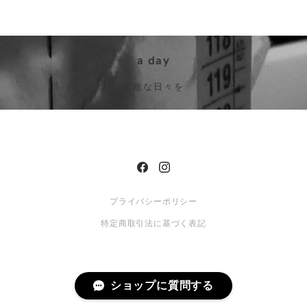
a day
素敵な日々を
プライバシーポリシー
特定商取引法に基づく表記
ショップに質問する
© Dress Flower